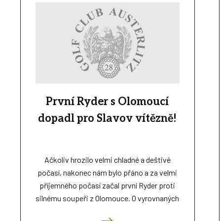
První Ryder s Olomoucí
dopadl pro Slavov vítězně!
Ačkoliv hrozilo velmi chladné a deštivé
počasí, nakonec nám bylo přáno a za velmi
příjemného počasí začal první Ryder proti
silnému soupeři z Olomouce. O vyrovnaných
utkáních svědčí i fakt, že ranní foursomy