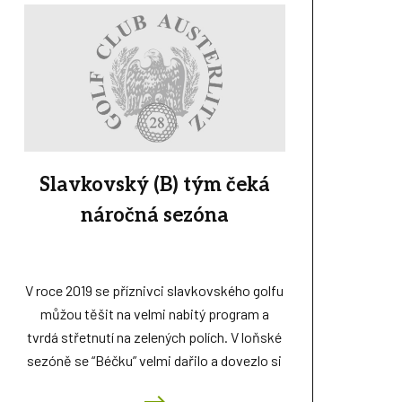
Slavkovský (B) tým čeká
náročná sezóna
V roce 2019 se příznivci slavkovského golfu
můžou těšit na velmi nabitý program a
tvrdá střetnutí na zelených polích. V loňské
sezóně se “Béčku” velmi dařilo a dovezlo si
všechny poháry o které každoročně hraje.