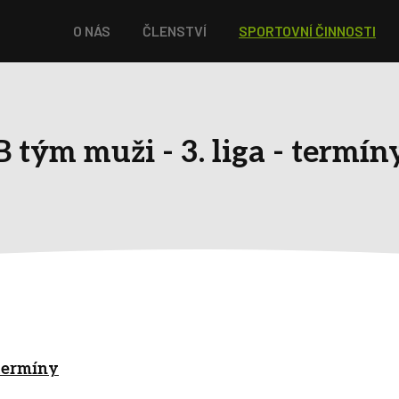
O NÁS
ČLENSTVÍ
SPORTOVNÍ ČINNOSTI
B tým muži - 3. liga - termín
 termíny