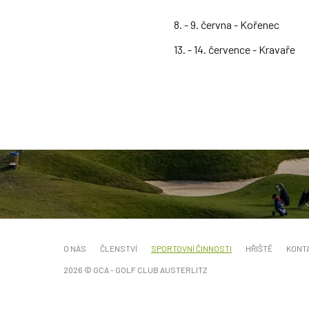
8. - 9. června - Kořenec
13. - 14. července - Kravaře
O NÁS
ČLENSTVÍ
SPORTOVNÍ ČINNOSTI
HŘIŠTĚ
KONT
2026 © GCA - GOLF CLUB AUSTERLITZ