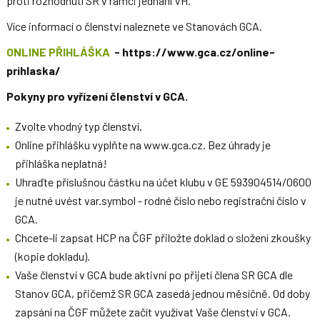
proti rozhodnutí SR v rámci jednání VH.
Více informací o členství naleznete ve Stanovách GCA.
ONLINE PŘIHLÁŠKA
- https://www.gca.cz/online-
prihlaska/
Pokyny pro vyřízení členství v GCA.
Zvolte vhodný typ členství.
Online přihlášku vyplňte na www.gca.cz. Bez úhrady je
přihláška neplatná!
Uhraďte příslušnou částku na účet klubu v GE 593904514/0600
je nutné uvést var.symbol - rodné číslo nebo registrační číslo v
GCA.
Chcete-li zapsat HCP na ČGF přiložte doklad o složení zkoušky
(kopie dokladu).
Vaše členství v GCA bude aktivní po přijetí člena SR GCA dle
Stanov GCA, přičemž SR GCA zasedá jednou měsíčně. Od doby
zapsání na ČGF můžete začít využívat Vaše členství v GCA.