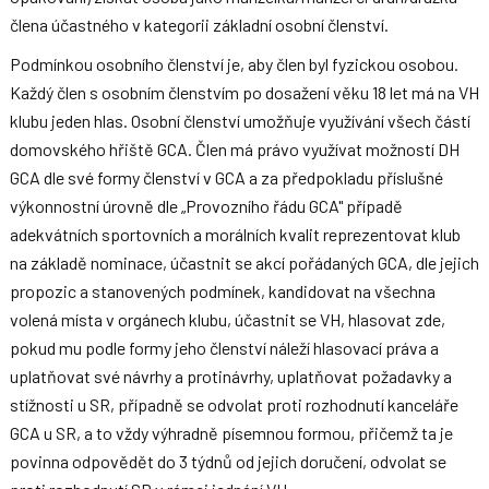
člena účastného v kategorii základní osobní členství.
Podmínkou osobního členství je, aby člen byl fyzickou osobou.
Každý člen s osobním členstvím po dosažení věku 18 let má na VH
klubu jeden hlas. Osobní členství umožňuje využívání všech částí
domovského hřiště GCA. Člen má právo využívat možností DH
GCA dle své formy členství v GCA a za předpokladu příslušné
výkonnostní úrovně dle „Provozního řádu GCA" případě
adekvátních sportovních a morálních kvalit reprezentovat klub
na základě nominace, účastnit se akcí pořádaných GCA, dle jejich
propozic a stanovených podmínek, kandidovat na všechna
volená místa v orgánech klubu, účastnit se VH, hlasovat zde,
pokud mu podle formy jeho členství náleží hlasovací práva a
uplatňovat své návrhy a protinávrhy, uplatňovat požadavky a
stížnosti u SR, případně se odvolat proti rozhodnutí kanceláře
GCA u SR, a to vždy výhradně písemnou formou, přičemž ta je
povinna odpovědět do 3 týdnů od jejich doručení, odvolat se