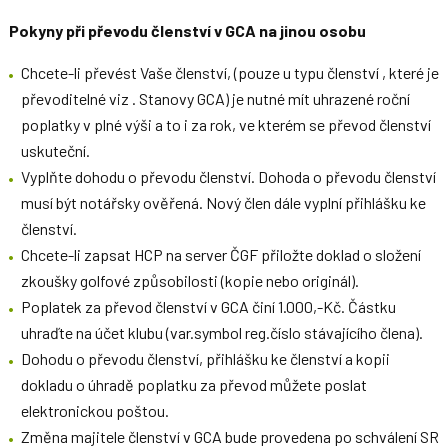
Pokyny při převodu členství v GCA na jinou osobu
Chcete-li převést Vaše členství, (pouze u typu členství , které je
převoditelné viz . Stanovy GCA) je nutné mít uhrazené roční
poplatky v plné výši a to i za rok, ve kterém se převod členství
uskuteční.
Vyplňte dohodu o převodu členství. Dohoda o převodu členství
musí být notářsky ověřená. Nový člen dále vyplní přihlášku ke
členství.
Chcete-li zapsat HCP na server ČGF přiložte doklad o složení
zkoušky golfové způsobilosti (kopie nebo originál).
Poplatek za převod členství v GCA činí 1.000,-Kč. Částku
uhraďte na účet klubu (var.symbol reg.číslo stávajícího člena).
Dohodu o převodu členství, přihlášku ke členství a kopii
dokladu o úhradě poplatku za převod můžete poslat
elektronickou poštou.
Změna majitele členství v GCA bude provedena po schválení SR